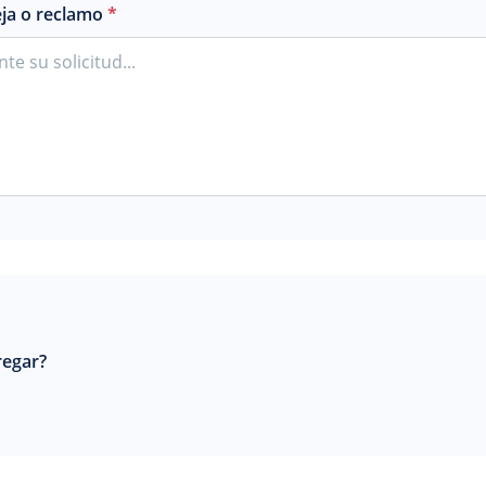
eja o reclamo
*
regar?