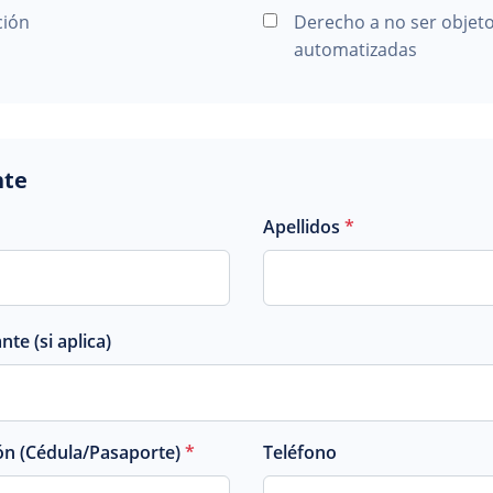
ción
Derecho a no ser objeto
automatizadas
nte
Apellidos
*
e (si aplica)
ón (Cédula/Pasaporte)
*
Teléfono